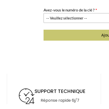
la
la
Avez-vous le numéro de la clé ?
quantité
quantité
de
de
Ajo
Clé
Clé
ISEO
ISEO
CITY
CITY
-
-
Izis
Izis
SUPPORT TECHNIQUE
Réponse rapide 6j/7